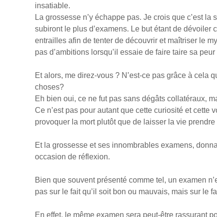
insatiable.
La grossesse n’y échappe pas. Je crois que c’est la s
subiront le plus d’examens. Le but étant de dévoiler 
entrailles afin de tenter de découvrir et maîtriser le
pas d’ambitions lorsqu’il essaie de faire taire sa peur 
Et alors, me direz-vous ? N’est-ce pas grâce à cela q
choses?
Eh bien oui, ce ne fut pas sans dégâts collatéraux, ma
Ce n’est pas pour autant que cette curiosité et cette vo
provoquer la mort plutôt que de laisser la vie prendre
Et la grossesse et ses innombrables examens, donnant
occasion de réflexion.
Bien que souvent présenté comme tel, un examen n’
pas sur le fait qu’il soit bon ou mauvais, mais sur le fa
En effet, le même examen sera peut-être rassurant po