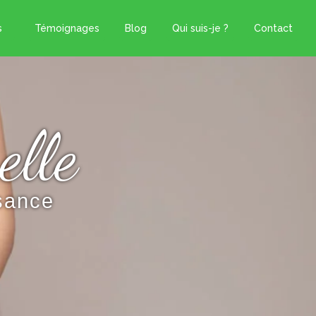
s
Témoignages
Blog
Qui suis-je ?
Contact
elle
ssance