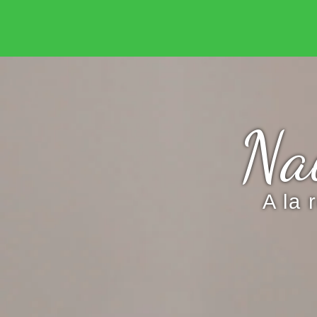
Doula Valérie - Accompagnante à la naissanc
Nai
A la 