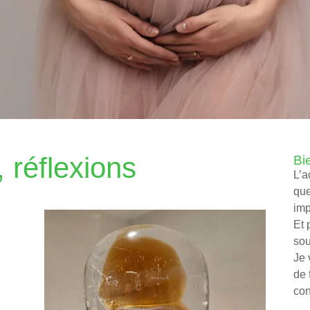
réflexions
Bi
L’a
que
imp
Et 
sou
Je 
de 
con