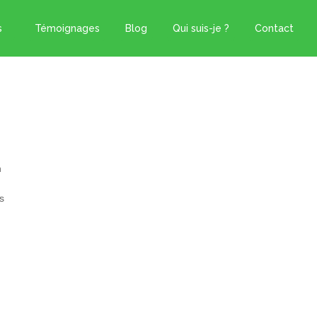
s
Témoignages
Blog
Qui suis-je ?
Contact
n
s