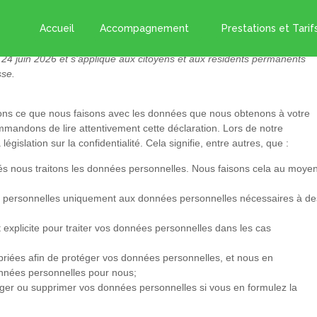
identialité (UE)
Accueil
Accompagnement
Prestations et Tarif
le 24 juin 2026 et s’applique aux citoyens et aux résidents permanents
sse.
quons ce que nous faisons avec les données que nous obtenons à votre
mandons de lire attentivement cette déclaration. Lors de notre
islation sur la confidentialité. Cela signifie, entre autres, que :
tés nous traitons les données personnelles. Nous faisons cela au moye
es personnelles uniquement aux données personnelles nécessaires à de
plicite pour traiter vos données personnelles dans les cas
riées afin de protéger vos données personnelles, et nous en
onnées personnelles pour nous;
riger ou supprimer vos données personnelles si vous en formulez la