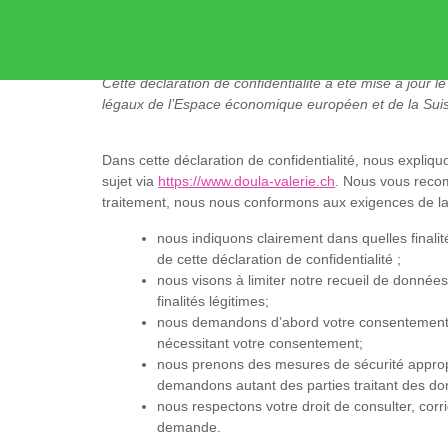
Déclaration de conf
Cette déclaration de confidentialité a été mise à jour 
légaux de l’Espace économique européen et de la Sui
Dans cette déclaration de confidentialité, nous expli
sujet via
https://www.doula-valerie.ch
. Nous vous recom
traitement, nous nous conformons aux exigences de la lég
nous indiquons clairement dans quelles finali
de cette déclaration de confidentialité ;
nous visons à limiter notre recueil de donné
finalités légitimes;
nous demandons d’abord votre consentement ex
nécessitant votre consentement;
nous prenons des mesures de sécurité approp
demandons autant des parties traitant des d
nous respectons votre droit de consulter, cor
demande.